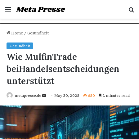
Menu
S
f
Home
/
Gesundheit
Gesundheit
Wie MulfinTrade
beiHandelsentscheidungen
unterstützt
metapresse.de
S
May 30, 2025
650
2 minutes read
e
n
d
a
n