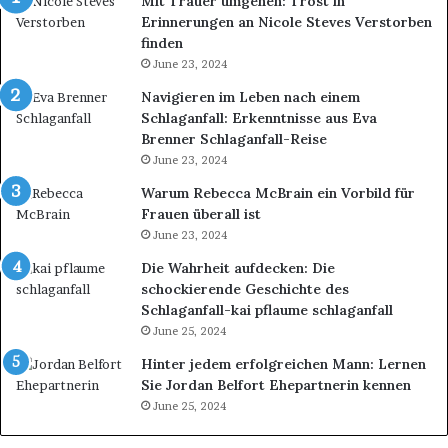
Mit Trauer umgehen: Trost in
n
i
Erinnerungen an Nicole Steves Verstorben
e
h
finden
C
t
M
June 23, 2024
j
M
e
Navigieren im Leben nach einem
S
d
Schlaganfall: Erkenntnisse aus Eva
?
e
Brenner Schlaganfall-Reise
D
m
June 23, 2024
a
L
s
o
Warum Rebecca McBrain ein Vorbild für
g
o
Frauen überall ist
e
k
June 23, 2024
l
e
Die Wahrheit aufdecken: Die
i
i
schockierende Geschichte des
n
n
Schlaganfall-kai pflaume schlaganfall
g
e
June 25, 2024
t
b
n
e
Hinter jedem erfolgreichen Mann: Lernen
u
s
Sie Jordan Belfort Ehepartnerin kennen
r
o
June 25, 2024
s
n
e
d