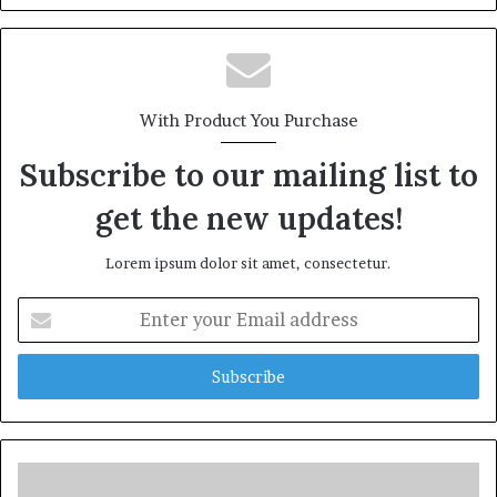
e
b
s
i
t
With Product You Purchase
e
Subscribe to our mailing list to
get the new updates!
Lorem ipsum dolor sit amet, consectetur.
E
n
t
e
r
y
o
u
r