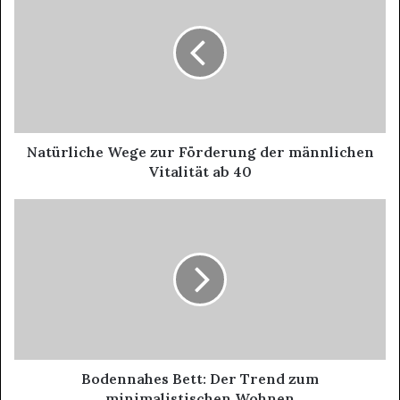
E
m
a
i
l
a
d
d
Natürliche Wege zur Förderung der männlichen
r
Vitalität ab 40
e
s
s
Bodennahes Bett: Der Trend zum
minimalistischen Wohnen