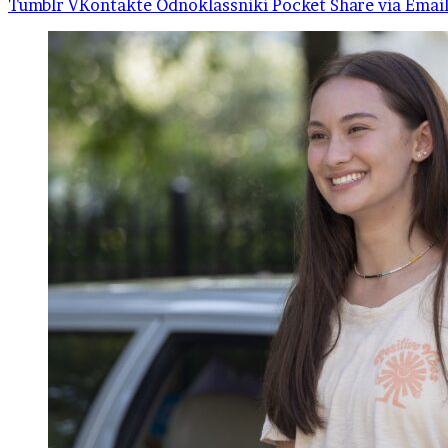
Tumblr
VKontakte
Odnoklassniki
Pocket
Share via Emai