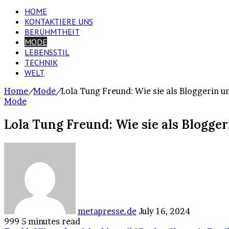
for
HOME
KONTAKTIERE UNS
BERÜHMTHEIT
MODE
LEBENSSTIL
TECHNIK
WELT
Home
/
Mode
/
Lola Tung Freund: Wie sie als Bloggerin u
Mode
Lola Tung Freund: Wie sie als Blogge
Send
an
email
metapresse.de
July 16, 2024
999
5 minutes read