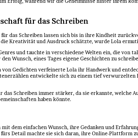
 zum Erfolg, während wir die Geheimnisse hinter ihrem k
nschaft für das Schreiben
für das Schreiben lassen sich bis in ihre Kindheit zurückv
ie Kreativität und Ausdruck schätzte, wurde Lola ermutigt
enres und tauchte in verschiedene Welten ein, die von ta
hr den Wunsch, eines Tages eigene Geschichten zu schreib
 von Gedichten verfeinerte Lola ihr Handwerk und entde
htenerzählen entwickelte sich zu einem tief verwurzelten
 das Schreiben immer stärker, da sie erkannte, welche Au
emeinschaften haben könnte.
n mit dem einfachen Wunsch, ihre Gedanken und Erfahrung
fürs Detail machte sie sich daran, ihre Online-Plattform z