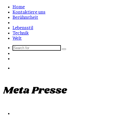
Home
Kontaktiere uns
Berühmtheit
Mode
Lebensstil
Technik
Welt
Search
Sidebar
for
Random
Article
Menu
Search