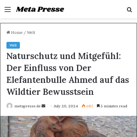
Menu
S
fo
Home
/
Welt
Welt
Naturschutz und Mitgefühl:
Der Einfluss von Der
Elefantenbulle Ahmed auf das
Wildtier Bewusstsein
Send
metapresse.de
July 20, 2024
687
5 minutes read
an
email