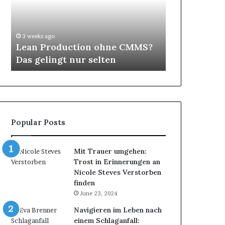
Das
Look
gelingt
eine
4 weeks ago
nur
besondere
e
Schönes Haa
3 weeks ago
selten
Ausstrahlung
Lean Production ohne CMMS?
Look eine b
Das gelingt nur selten
Ausstrahlu
Popular Posts
Mit Trauer umgehen:
Trost in Erinnerungen an
Nicole Steves Verstorben
finden
June 23, 2024
Navigieren im Leben nach
einem Schlaganfall: