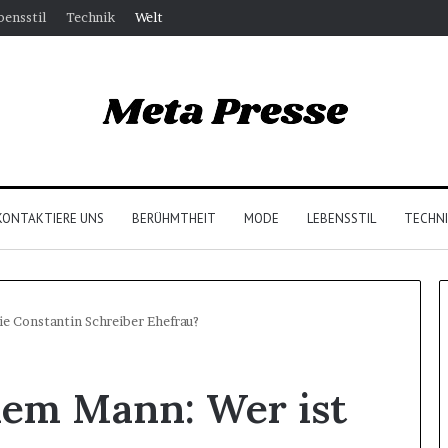
bensstil
Technik
Welt
KONTAKTIERE UNS
BERÜHMTHEIT
MODE
LEBENSSTIL
TECHN
ie Constantin Schreiber Ehefrau?
Breslau
dem Mann: Wer ist
Hotels
Zentrum:
Wo