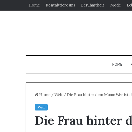
Home
Kontaktiere uns
Berühmtheit
Mode
Le
HOME
Home
/
Welt
/
Die Frau hinter dem Mann: Wer ist d
Welt
Warum
Die Frau hinter 
immer
mehr
Menschen