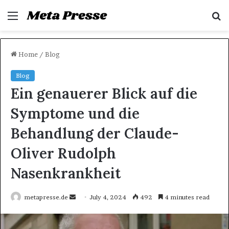
Menu
S
fo
Home
/
Blog
Blog
Ein genauerer Blick auf die
Symptome und die
Behandlung der Claude-
Oliver Rudolph
Nasenkrankheit
Send
metapresse.de
July 4, 2024
492
4 minutes read
an
email