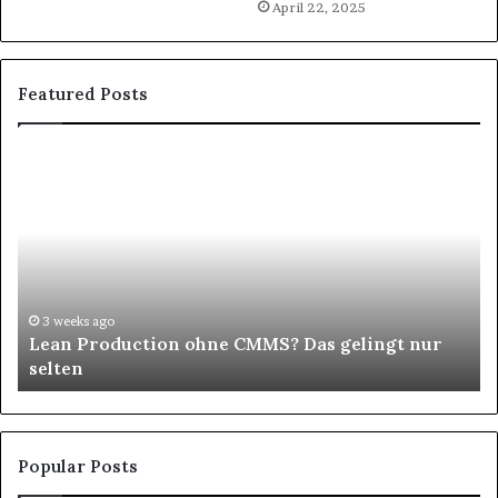
April 22, 2025
Featured Posts
Schönes
Haar
verleiht
jedem
Look
eine
besondere
Ausstrahlung
go
4 weeks ago
oduction ohne CMMS? Das gelingt nur
Schönes Haa
besondere 
Popular Posts