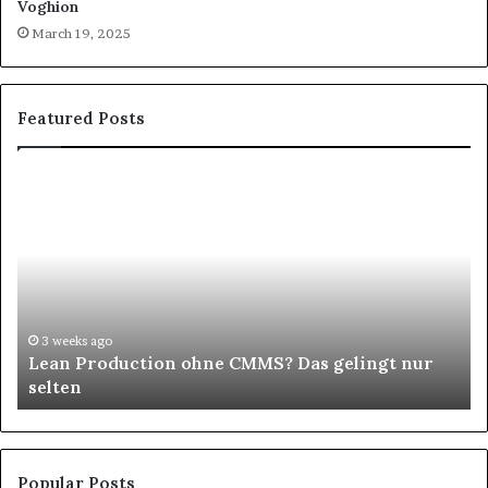
Voghion
March 19, 2025
Featured Posts
Schönes
Haar
verleiht
jedem
Look
eine
besondere
Ausstrahlung
4 weeks ago
nur
Schönes Haar verleiht jedem Look eine
besondere Ausstrahlung
Popular Posts