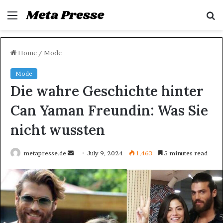
Menu
S
fo
Home
/
Mode
Mode
Die wahre Geschichte hinter
Can Yaman Freundin: Was Sie
nicht wussten
Send
metapresse.de
July 9, 2024
1,463
5 minutes read
an
email